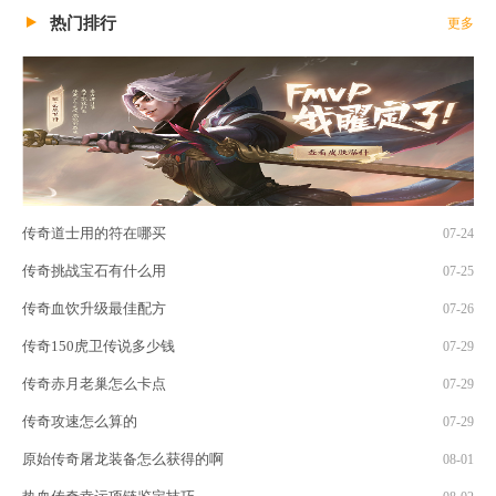
热门排行
更多
传奇道士用的符在哪买
07-24
传奇挑战宝石有什么用
07-25
传奇血饮升级最佳配方
07-26
传奇150虎卫传说多少钱
07-29
传奇赤月老巢怎么卡点
07-29
传奇攻速怎么算的
07-29
原始传奇屠龙装备怎么获得的啊
08-01