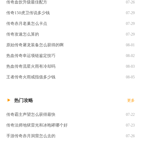
传奇血饮升级最佳配方
07-26
传奇150虎卫传说多少钱
07-29
传奇赤月老巢怎么卡点
07-29
传奇攻速怎么算的
07-29
原始传奇屠龙装备怎么获得的啊
08-01
热血传奇幸运项链鉴定技巧
08-02
热血传奇流星火雨有冷却吗
08-03
王者传奇火雨戒指值多少钱
08-05
热门攻略
更多
传奇霸主声望怎么获得最快
07-22
传奇法师地狱雷光和冰咆哮哪个好
07-23
手游传奇赤月洞窟怎么去的
07-26