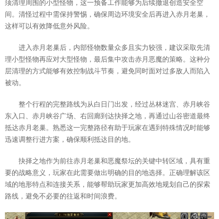
须清理周围的小型怪物，这一预备工作能够为后续撤退创造安全空
间。清怪过程中需保持警惕，确保周边环境安全后再进入赤月老巢，
这样可以有效降低意外风险。
进入赤月老巢后，内部怪物数量众多且实力较强，建议采取先清
理小型怪物再应对大型怪物，最后集中攻击赤月恶魔的策略。这种分
层清理的方式能够有效控制战斗节奏，避免同时面对过多敌人而陷入
被动。
整个行程的完整路线为从白日门出发，经过丛林迷宫、赤月峡谷
东入口、赤月峡谷广场、右回廊到达抉择之地，再通过山谷密道最终
抵达赤月老巢。熟悉这一完整路径有助于玩家在遇到特殊情况时能够
迅速调整行进方案，确保顺利抵达目的地。
抉择之地作为前往赤月老巢和恶魔祭坛的关键中转区域，具有重
要的战略意义，玩家在此需要做出明确的目的地选择。正确理解该区
域的地形特点和连接关系，能够帮助玩家更加高效地规划自己的探索
路线，避免不必要的往返和时间浪费。