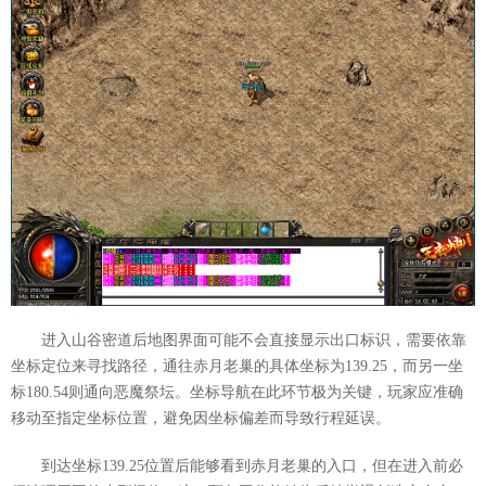
进入山谷密道后地图界面可能不会直接显示出口标识，需要依靠
坐标定位来寻找路径，通往赤月老巢的具体坐标为139.25，而另一坐
标180.54则通向恶魔祭坛。坐标导航在此环节极为关键，玩家应准确
移动至指定坐标位置，避免因坐标偏差而导致行程延误。
到达坐标139.25位置后能够看到赤月老巢的入口，但在进入前必