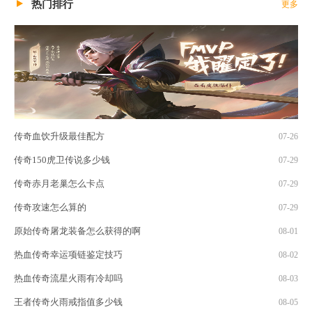
热门排行
更多
传奇血饮升级最佳配方
07-26
传奇150虎卫传说多少钱
07-29
传奇赤月老巢怎么卡点
07-29
传奇攻速怎么算的
07-29
原始传奇屠龙装备怎么获得的啊
08-01
热血传奇幸运项链鉴定技巧
08-02
热血传奇流星火雨有冷却吗
08-03
王者传奇火雨戒指值多少钱
08-05