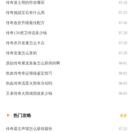
传奇道士用的符在哪买
07-24
传奇挑战宝石有什么用
07-25
传奇血饮升级最佳配方
07-26
传奇150虎卫传说多少钱
07-29
传奇赤月老巢怎么卡点
07-29
传奇攻速怎么算的
07-29
原始传奇屠龙装备怎么获得的啊
08-01
热血传奇幸运项链鉴定技巧
08-02
热血传奇流星火雨有冷却吗
08-03
王者传奇火雨戒指值多少钱
08-05
热门攻略
更多
传奇霸主声望怎么获得最快
07-22