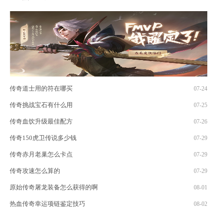
传奇道士用的符在哪买
07-24
传奇挑战宝石有什么用
07-25
传奇血饮升级最佳配方
07-26
传奇150虎卫传说多少钱
07-29
传奇赤月老巢怎么卡点
07-29
传奇攻速怎么算的
07-29
原始传奇屠龙装备怎么获得的啊
08-01
热血传奇幸运项链鉴定技巧
08-02