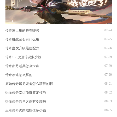
传奇道士用的符在哪买
07-24
传奇挑战宝石有什么用
07-25
传奇血饮升级最佳配方
07-26
传奇150虎卫传说多少钱
07-29
传奇赤月老巢怎么卡点
07-29
传奇攻速怎么算的
07-29
原始传奇屠龙装备怎么获得的啊
08-01
热血传奇幸运项链鉴定技巧
08-02
热血传奇流星火雨有冷却吗
08-03
王者传奇火雨戒指值多少钱
08-05