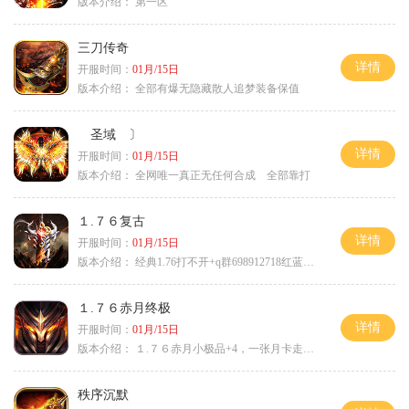
版本介绍：
第一区
三刀传奇
详情
开服时间：
01月/15日
版本介绍：
全部有爆无隐藏散人追梦装备保值
圣域 〕
详情
开服时间：
01月/15日
版本介绍：
全网唯一真正无任何合成 全部靠打
１.７６复古
详情
开服时间：
01月/15日
版本介绍：
经典1.76打不开+q群698912718红蓝毒符免费
１.７６赤月终极
详情
开服时间：
01月/15日
版本介绍：
１.７６赤月小极品+4，一张月卡走天涯b
秩序沉默