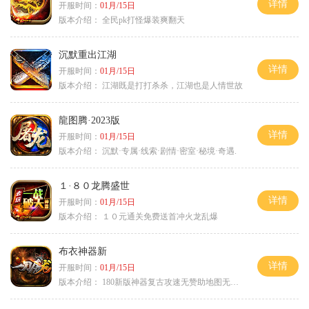
详情
开服时间：
01月/15日
版本介绍：
全民pk打怪爆装爽翻天
沉默重出江湖
详情
开服时间：
01月/15日
版本介绍：
江湖既是打打杀杀，江湖也是人情世故
龍图腾·2023版
详情
开服时间：
01月/15日
版本介绍：
沉默·专属·线索·剧情·密室·秘境·奇遇.
１·８０龙腾盛世
详情
开服时间：
01月/15日
版本介绍：
１０元通关免费送首冲火龙乱爆
布衣神器新
详情
开服时间：
01月/15日
版本介绍：
180新版神器复古攻速无赞助地图无排行