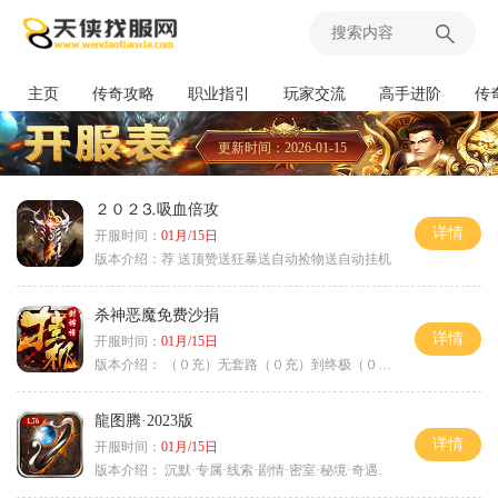
主页
传奇攻略
职业指引
玩家交流
高手进阶
传
更新时间：2026-01-15
２０２⒊吸血倍攻
详情
开服时间：
01月/15日
版本介绍：
荐 送顶赞送狂暴送自动捡物送自动挂机
杀神恶魔免费沙捐
详情
开服时间：
01月/15日
版本介绍：
（０充）无套路（０充）到终极（０充）爽
龍图腾·2023版
详情
开服时间：
01月/15日
版本介绍：
沉默·专属·线索·剧情·密室·秘境·奇遇.