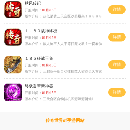
秋风传纪
详情
开服时间：
01月/15日
版本介绍：
超低消费三天合区沙奖最高１８８８８
１．８０战神终极
详情
开服时间：
01月/15日
版本介绍：
散人称王人人平等打魔龙教主一切看脸
１８５征战玉兔
详情
开服时间：
01月/15日
版本介绍：
三职业平衡自动挂机散人称霸长久首选
终极吾辈新神器
详情
开服时间：
01月/15日
版本介绍：
三天合区自动挂机浑源渾源斩仙1
传奇世界sf手游网站