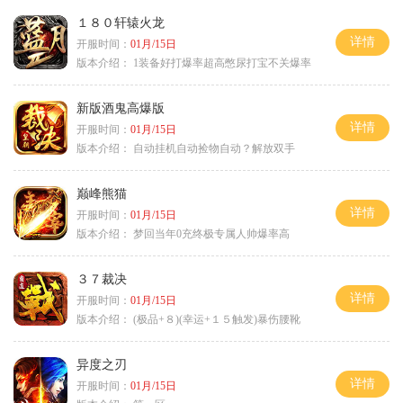
１８０轩辕火龙
详情
开服时间：
01月/15日
版本介绍：
1装备好打爆率超高憋尿打宝不关爆率
新版酒鬼高爆版
详情
开服时间：
01月/15日
版本介绍：
自动挂机自动捡物自动？解放双手
巅峰熊猫
详情
开服时间：
01月/15日
版本介绍：
梦回当年0充终极专属人帅爆率高
３７裁决
详情
开服时间：
01月/15日
版本介绍：
(极品+８)(幸运+１５触发)暴伤腰靴
异度之刃
详情
开服时间：
01月/15日