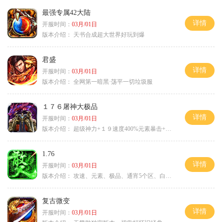
最强专属42大陆
详情
开服时间：
03月/01日
版本介绍：
天书合成超大世界好玩到爆
君盛
详情
开服时间：
03月/01日
版本介绍：
全网第一暗黑·荡平一切垃圾服
１７６屠神大极品
详情
开服时间：
03月/01日
版本介绍：
超级神力+１９速度400%元素暴击+６６
1.76
详情
开服时间：
03月/01日
版本介绍：
攻速、元素、极品、通宵5个区、白天10个区
复古微变
详情
开服时间：
03月/01日