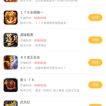
版本介绍：
无赞助独家版本一切靠打怀旧经典
１７６全国独一
详情
开服时间：
03月/01日
版本介绍：
１７６单挑群怪地图超多〉
原味暗黑
详情
开服时间：
03月/01日
版本介绍：
跪求测试
８０龙王合击
详情
开服时间：
03月/01日
版本介绍：
必爆终极绝无暗坑永久？
新１·７６
详情
开服时间：
03月/01日
版本介绍：
屠龙一切靠打·战士毒素·法道宝宝猛
武天纪