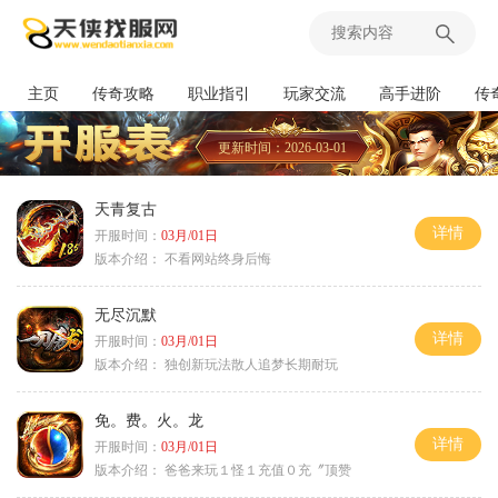
主页
传奇攻略
职业指引
玩家交流
高手进阶
传
更新时间：2026-03-01
天青复古
详情
开服时间：
03月/01日
版本介绍：
不看网站终身后悔
无尽沉默
详情
开服时间：
03月/01日
版本介绍：
独创新玩法散人追梦长期耐玩
免。费。火。龙
详情
开服时间：
03月/01日
版本介绍：
爸爸来玩１怪１充值０充〞顶赞