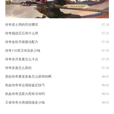
传奇道士用的符在哪买
07-24
传奇挑战宝石有什么用
07-25
传奇血饮升级最佳配方
07-26
传奇150虎卫传说多少钱
07-29
传奇赤月老巢怎么卡点
07-29
传奇攻速怎么算的
07-29
原始传奇屠龙装备怎么获得的啊
08-01
热血传奇幸运项链鉴定技巧
08-02
热血传奇流星火雨有冷却吗
08-03
王者传奇火雨戒指值多少钱
08-05