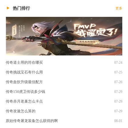
热门排行
更多
传奇道士用的符在哪买
07-24
传奇挑战宝石有什么用
07-25
传奇血饮升级最佳配方
07-26
传奇150虎卫传说多少钱
07-29
传奇赤月老巢怎么卡点
07-29
传奇攻速怎么算的
07-29
原始传奇屠龙装备怎么获得的啊
08-01