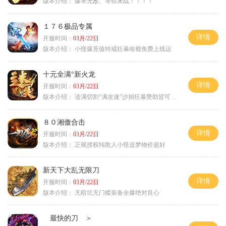
版本介绍：
爆率无敌、等你来战！！！！
１７６极品专属
详情
开服时间：
03月/22日
版本介绍：
小怪爆茺值特戒狂暴啥都免费上线运
十元全满°新火龙
详情
开服时间：
03月/22日
版本介绍：
送满切割°满攻速°沙捐狂暴赞助皆可嫖°
８０湘傲合击
详情
开服时间：
03月/22日
版本介绍：
正规授权纯散人小怪追梦物价超好
新天下大乱无限刀
详情
开服时间：
03月/22日
版本介绍：
无暗坑无门槛装备全爆绝对良心
最快的刀 ＞