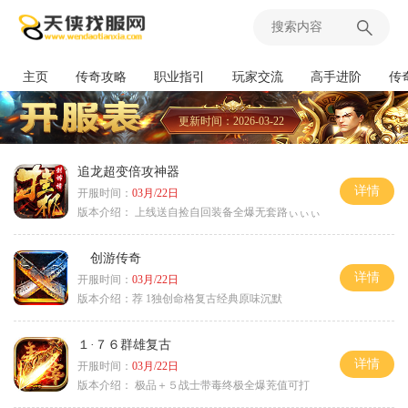
主页
传奇攻略
职业指引
玩家交流
高手进阶
传
更新时间：2026-03-22
追龙超变倍攻神器
详情
开服时间：
03月/22日
版本介绍：
上线送自捡自回装备全爆无套路ぃぃぃ
创游传奇
详情
开服时间：
03月/22日
版本介绍：
荐 1独创命格复古经典原味沉默
１·７６群雄复古
详情
开服时间：
03月/22日
版本介绍：
极品＋５战士带毒终极全爆茺值可打