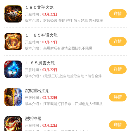
１８０龙翔火龙
详情
开服时间：
03月/22日
版本介绍：
封顶65级-赞助好打-散人好混-告别坑服
１．８５神话火龍
详情
开服时间：
03月/22日
版本介绍：
高爆耐玩有激情全图挂机不限爆
１.８５風雲火龍
详情
开服时间：
03月/22日
版本介绍：
(最强三职业)自动捡取自动？装备全爆
沉默重出江湖
详情
开服时间：
03月/22日
版本介绍：
江湖既是打打杀杀，江湖也是人情世故
烈斩神器
详情
开服时间：
03月/22日