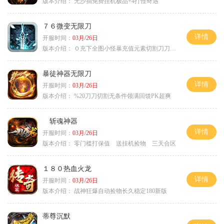
版本介绍：
无沙捐免费挂机极品+4打怪奇遇
７６微变无限刀
详情
开服时间：
03月/26日
版本介绍：
０充下全图小怪暴充值元素切割刀刀极品
暴徒神器无限刀
详情
开服时间：
03月/26日
版本介绍：
%20刀刀切割无条件领满回馈PK超爽
斩魂神器
详情
开服时间：
03月/26日
版本介绍：
零门槛打保值 送挂机捡物 三天合区
１８０热血火龙
详情
开服时间：
03月/26日
版本介绍：
战神狂爆自动捡物长久稳定180新版
蒂尊沉默