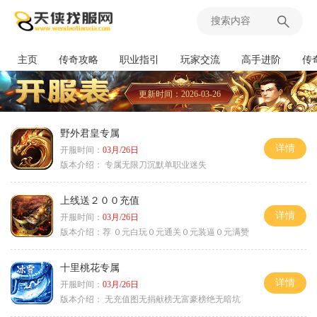
主页
传奇攻略
职业指引
玩家交流
高手进阶
传
更新时间：2026-03-26
野外君皇专属
详情
开服时间：
03月/26日
版本介绍：
专属无限刀沉默单职业迷失
上线送２００充值
详情
开服时间：
03月/26日
版本介绍：
荐 ０元白玩０元通关０元装逼０元满赞
十里桃花专属
详情
开服时间：
03月/26日
版本介绍：
无充值图无捐献榜无富豪榜绝无暗坑