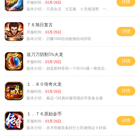
详情
开服时间：
03月/26日
版本介绍：
只卖会员 元宝服 ０充领顶赞 一切靠打
７６旭日复古
详情
开服时间：
03月/26日
版本介绍：
日赚1000自动捡物自动回収
送刀刀切割5%火龙
详情
开服时间：
03月/26日
版本介绍：
就是那种弄死一个BOSS爆一堆然后就起飞
１．８０传奇火龙
详情
开服时间：
03月/26日
版本介绍：
极品+5经典好服等级好升装备全爆
１．７６原始金币
详情
开服时间：
03月/26日
版本介绍：
赤月终极装备好打土药激情运９好搞