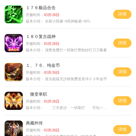
１７６极品合击
详情
开服时间：
03月/26日
版本介绍：
全新小怪爆+8死神躲避+60%
１８０复古战神
详情
开服时间：
03月/26日
版本介绍：
顶赞免费打一切靠打赞助好打刀刀毒素
１、７６、纯金币
详情
开服时间：
03月/26日
版本介绍：
道法超猛无沙捐免费送首冲０３年金币
微变单职
详情
开服时间：
03月/26日
版本介绍：
三天拿沙 一切靠打 可玩一年
典藏外传
详情
开服时间：
03月/26日