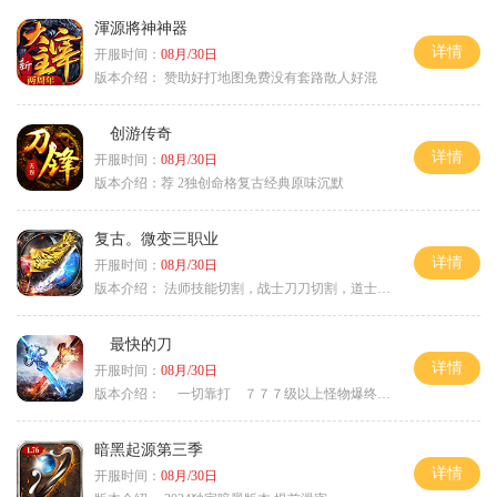
渾源將神神器
详情
开服时间：
08月/30日
版本介绍：
赞助好打地图免费没有套路散人好混
创游传奇
详情
开服时间：
08月/30日
版本介绍：
荐 2独创命格复古经典原味沉默
复古。微变三职业
详情
开服时间：
08月/30日
版本介绍：
法师技能切割，战士刀刀切割，道士宠物秒怪
最快的刀
详情
开服时间：
08月/30日
版本介绍：
一切靠打 ７７７级以上怪物爆终极
暗黑起源第三季
详情
开服时间：
08月/30日