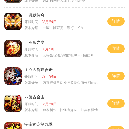
版本介绍：
2024独家暗黑版本.提前泄密
沉默传奇
详情
开服时间：
08月/30日
版本介绍：
一区 独家复古靠打 长久
召唤之皇
详情
开服时间：
08月/30日
版本介绍：
无等级玩法宠物群殴BOSS技能BUFF铭文B
１９５辉煌合击
详情
开服时间：
08月/30日
版本介绍：
内置挂机自动捡收装备保值长期耐玩
77复古合击
详情
开服时间：
08月/30日
版本介绍：
独家制作，打怪有趣味，打架有激情
宇宙神宠第九季