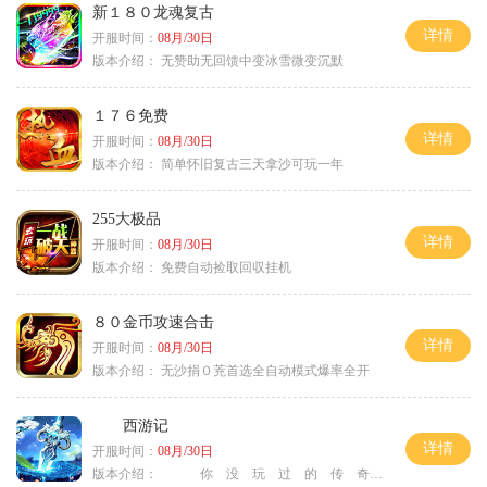
新１８０龙魂复古
详情
开服时间：
08月/30日
版本介绍：
无赞助无回馈中变冰雪微变沉默
１７６免费
详情
开服时间：
08月/30日
版本介绍：
简单怀旧复古三天拿沙可玩一年
255大极品
详情
开服时间：
08月/30日
版本介绍：
免费自动捡取回収挂机
８０金币攻速合击
详情
开服时间：
08月/30日
版本介绍：
无沙捐０茺首选全自动模式爆率全开
西游记
详情
开服时间：
08月/30日
版本介绍：
你 没 玩 过 的 传 奇