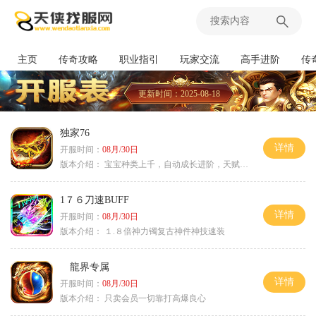
主页
传奇攻略
职业指引
玩家交流
高手进阶
传
更新时间：2025-08-18
独家76
详情
开服时间：
08月/30日
版本介绍：
宝宝种类上千，自动成长进阶，天赋培养
1７６刀速BUFF
详情
开服时间：
08月/30日
版本介绍：
１.８倍神力镯复古神件神技速装
龍界专属
详情
开服时间：
08月/30日
版本介绍：
只卖会员一切靠打高爆良心