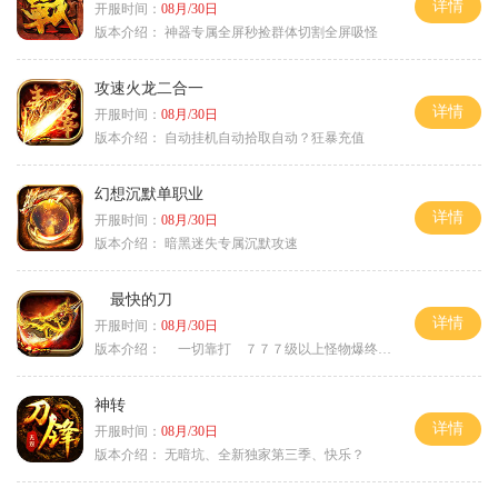
详情
开服时间：
08月/30日
版本介绍：
神器专属全屏秒捡群体切割全屏吸怪
攻速火龙二合一
详情
开服时间：
08月/30日
版本介绍：
自动挂机自动拾取自动？狂暴充值
幻想沉默单职业
详情
开服时间：
08月/30日
版本介绍：
暗黑迷失专属沉默攻速
最快的刀
详情
开服时间：
08月/30日
版本介绍：
一切靠打 ７７７级以上怪物爆终极
神转
详情
开服时间：
08月/30日
版本介绍：
无暗坑、全新独家第三季、快乐？