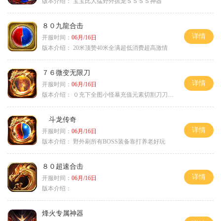
版本介绍：
宝宝比人猛野外抓宠ＳＳＳＳ神器
８０九龍合击
详情
开服时间：
06月/16日
版本介绍：
20米顶赞40米全满超低消费超高激情
７６微变无限刀
详情
开服时间：
06月/16日
版本介绍：
０充下全图小怪暴充值元素切割刀刀极品
斗龙传奇
详情
开服时间：
06月/16日
版本介绍：
野外刷所有BOSS装备靠打养老好玩
８０超速合击
详情
开服时间：
06月/16日
版本介绍：
烽火专属神器