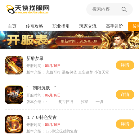
主页
传奇攻略
职业指引
玩家交流
高手进阶
传
更新时间：2026-01-30
新醉梦录
详情
开服时间：
06月/16日
版本介绍：
充值可打·装备保值·真实追梦·小资天堂
“ 朝阳沉默 ”
详情
开服时间：
06月/16日
版本介绍：
· 复古怀旧 独家 一切靠打
１７６特色复古
详情
开服时间：
06月/16日
版本介绍：
176你没玩过的复古