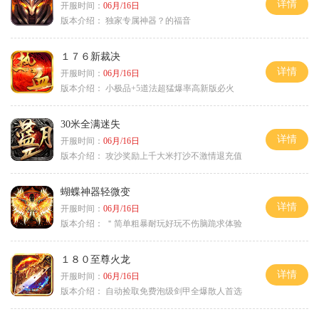
详情
开服时间：
06月/16日
版本介绍：
独家专属神器？的福音
１７６新裁决
详情
开服时间：
06月/16日
版本介绍：
小极品+5道法超猛爆率高新版必火
30米全满迷失
详情
开服时间：
06月/16日
版本介绍：
攻沙奖励上千大米打沙不激情退充值
蝴蝶神器轻微变
详情
开服时间：
06月/16日
版本介绍：
＂简单粗暴耐玩好玩不伤脑跪求体验
１８０至尊火龙
详情
开服时间：
06月/16日
版本介绍：
自动捡取免费泡级剑甲全爆散人首选