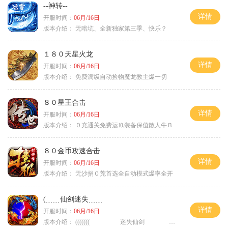
--神转--
详情
开服时间：
06月/16日
版本介绍：
无暗坑、全新独家第三季、快乐？
１８０天星火龙
详情
开服时间：
06月/16日
版本介绍：
免费满级自动捡物魔龙教主爆一切
８０星王合击
详情
开服时间：
06月/16日
版本介绍：
０充通关免费运⒑装备保值散人牛Ｂ
８０金币攻速合击
详情
开服时间：
06月/16日
版本介绍：
无沙捐０茺首选全自动模式爆率全开
(﹍﹍仙剑迷失﹍﹍
详情
开服时间：
06月/16日
版本介绍：
((((((( 迷失仙剑 )))))