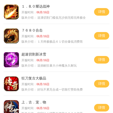
１．⒏０耀达战神
详情
开服时间：
06月/16日
版本介绍：
送满切割门槛低无沙捐无暗坑终极全
７６８０合击
详情
开服时间：
06月/16日
版本介绍：
１天终极极品６１切全爆低消费简
超速切割新冰雪
详情
开服时间：
06月/16日
版本介绍：
送捐献狂暴大小神魔永久耐玩
狂刀复古大极品
详情
开服时间：
06月/16日
版本介绍：
好玩不累无合成一切靠打赞助免费
上．古．宠．物
详情
开服时间：
06月/16日