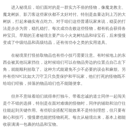
进入秘境后，咱们面对的是一群实力不俗的怪物，像魔龙教主、
魔龙树妖、影刀客这些家伙都不太好对付。特别是血量达到上万的大
树妖，打起来确实有点吃力。对于咱们这些普通玩家来说，稳妥的打
法是步步为营，稳扎稳打。每次成功击败这些怪物，都有机会获得各
种宝贝。早期的王者秘境主要产出小火龙树结晶和绿宝石，后来慢慢
变成了中级结晶和高级结晶，还有传功令之类的实用道具。
在秘境里打怪拾取物品也有些小技巧需要注意。有时候地上的东
西会被其他玩家挡住，这时候咱们可以在物品旁边的位置点自己左下
角，就能顺利拾取了。这种方式能避免不少不必要的误会和麻烦。另
外有些NPC比如大刀守卫只负责保护和平玩家，他们打死的怪物既不
给咱们经验，掉落的物品咱们也不能随便拿。
但并不意味着咱们就得单打独斗。带着忠诚的道士同伴一起闯关
是个不错的选择，特别是在面对难缠的怪物时，同伴的辅助和治疗往
往能起到关键作用。有些职业搭配可能效果不是特别理想，但只要有
耐心和技巧，慢慢磨也能把怪物耗死。每次从秘境出来，基本上都能
收获满满一包裹的结晶和宝物。