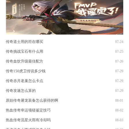
传奇道士用的符在哪买
07-24
传奇挑战宝石有什么用
07-25
传奇血饮升级最佳配方
07-26
传奇150虎卫传说多少钱
07-29
传奇赤月老巢怎么卡点
07-29
传奇攻速怎么算的
07-29
原始传奇屠龙装备怎么获得的啊
08-01
热血传奇幸运项链鉴定技巧
08-02
热血传奇流星火雨有冷却吗
08-03